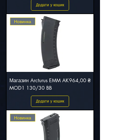
Додати у кошик
Новинка
Ціна
Магазин Arcturus EMM AK
964,00 ₴
MOD1 130/30 BB
Додати у кошик
Новинка