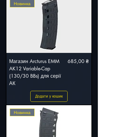
Новинка
Ціна
Магазин Arcturus EMM
685,00 ₴
AK12 Variable-Cap
(130/30 BBs) для серії
АК
Додати у кошик
Новинка