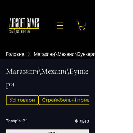
Головна
Магазини\Механи\Бункери
Магазини\Механи\Бунке
ри
Усі товари
Страйкбольні привода
Товарів: 21
Фільтр