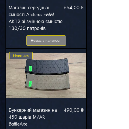
Ціна
Магазин середньої
664,00 ₴
ємності Arcturus EMM
AK12 зі змінною ємністю
130/30 патронів
Немає в наявності
Новинка
Ціна
Бункерний магазин на
490,00 ₴
450 шарів М/AR
BattleAxe