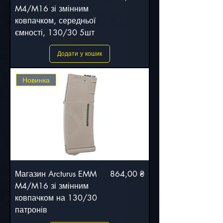
M4/M16 зі змінним
ковпачком, середньої
ємності, 130/30 5шт
Додати у кошик
Новинка
Ціна
Магазин Arcturus EMM
864,00 ₴
M4/M16 зі змінним
ковпачком на 130/30
патронів