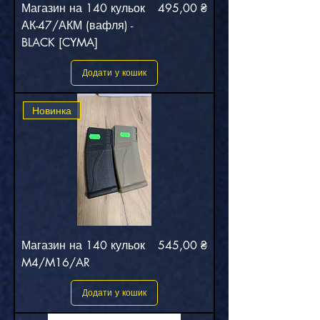
Ціна
Магазин на 140 кульок
495,00 ₴
АК-47/АКМ (вафля) -
BLACK [CYMA]
Додати у кошик
Новинка
Ціна
Магазин на 140 кульок
545,00 ₴
M4/M16/AR
Додати у кошик