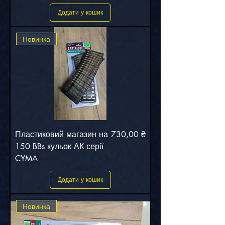
Додати у кошик
Новинка
Ціна
Пластиковий магазин на
730,00 ₴
150 BBs кульок АК серії
CYMA
Додати у кошик
Новинка