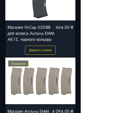
Ціна
Магазин Hi-Cap 550-BB
664,00 ₴
для колеса Arcturus EMM
AK12, чорного кольору
Додати у кошик
Новинка
Ціна
Магазин Arcturus EMM
4 094,00 ₴