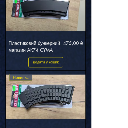
Ціна
Пластиковий бункерний
475,00 ₴
магазин АК74 CYMA
Додати у кошик
Новинка