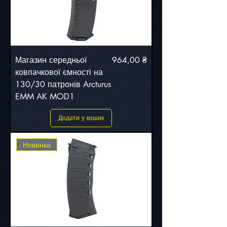
Ціна
Магазин середньої
964,00 ₴
ковпачкової ємності на
130/30 патронів Arcturus
EMM AK MOD1
Додати у кошик
Новинка