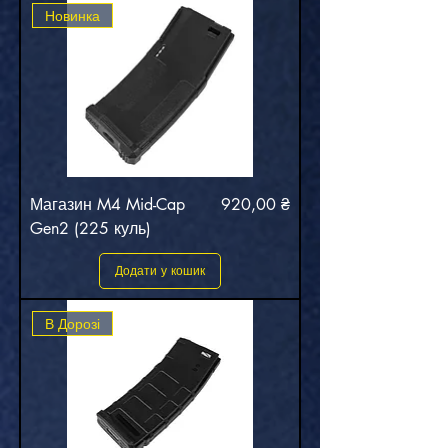
Новинка
Ціна
Магазин M4 Mid-Cap
920,00 ₴
Gen2 (225 куль)
Додати у кошик
В Дорозі