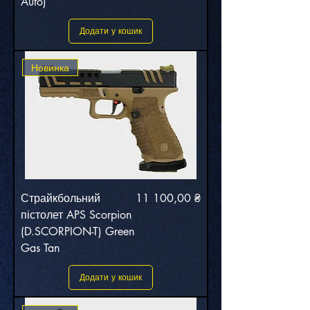
Auto)
Додати у кошик
Новинка
Ціна
Страйкбольний
11 100,00 ₴
пістолет APS Scorpion
(D.SCORPION-T) Green
Gas Tan
Додати у кошик