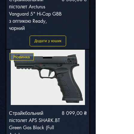
пістолет Arcturus
Vanguard 5" Hi-Cap GBB
з оптикою Ready,
чорний
Додати у кошик
Новинка
Ціна
Страйкбольний
8 099,00 ₴
пістолет APS SHARK.BT
Green Gas Black (Full