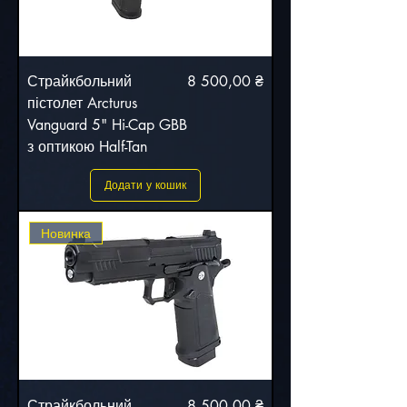
Ціна
Страйкбольний
8 500,00 ₴
пістолет Arcturus
Vanguard 5" Hi-Cap GBB
з оптикою Half-Tan
Додати у кошик
Новинка
Ціна
Страйкбольний
8 500,00 ₴