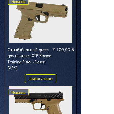
Новинка
Ціна
Страйкбольный green
7 100,00 ₴
gas пістолет XTP Xtreme
Training Pistol - Desert
[APS]
Додати у кошик
Новинка