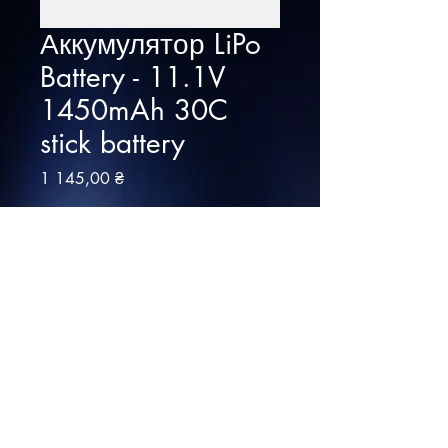
Аккумулятор LiPo
Battery - 11.1V
1450mAh 30C
stick battery
Ціна
1 145,00 ₴
Немає в наявності
Виробник: BlueMax
Тип: LiPo
Напруга: 11.1в
Струм: 30С
Об"єм: 1450 мАг