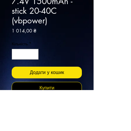
7.4V 1500mAh -
stick 20-40C
(vbpower)
Ціна
1 014,00 ₴
Кількість
*
Додати у кошик
Купити
Вольтаж: 7.4 В; Ємність: 1500
mAh; Кількість елементів: 2 шт;
Стабільний струм розряду: 20
С; Піковий струм розряду: 40