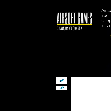
Airs
трен
спор
так 