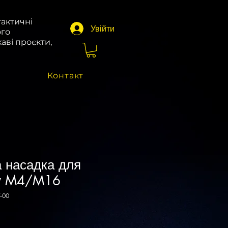
тактичні
Увійти
ого
аві проєкти,
Контакт
 насадка для
пу M4/M16
-00