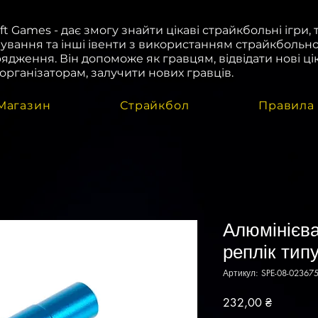
oft Games - дає змогу знайти цікаві страйкбольні ігри, 
ування та інші івенти з використанням страйкбольн
ядження. Він допоможе як гравцям, відвідати нові цік
і організаторам, залучити нових гравців.
Магазин
Страйкбол
Правила
Алюмінієва
реплік ти
Артикул: SPE-08-023675
Ціна
232,00 ₴