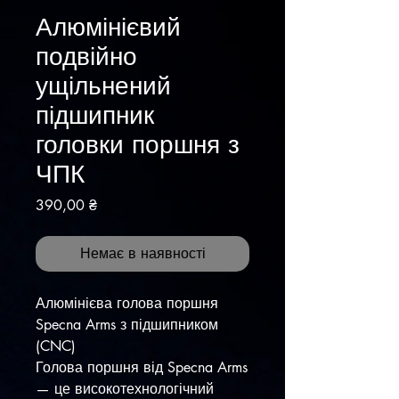
Алюмінієвий
подвійно
ущільнений
підшипник
головки поршня з
ЧПК
Ціна
390,00 ₴
Немає в наявності
Алюмінієва голова поршня
Specna Arms з підшипником
(CNC)
​Голова поршня від Specna Arms
— це високотехнологічний