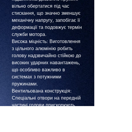
вільно обертатися під час
стискання, що значно зменшує
механічну напругу, запобігає її
деформації та подовжує термін
служби мотора.
​Висока міцність: Виготовлення
з цільного алюмінію робить
голову надзвичайно стійкою до
високих ударних навантажень,
що особливо важливо в
системах з потужними
пружинами.
​Вентильована конструкція:
Спеціальні отвори на передній
частині голови прискорюють
розширення ущільнювального
кільця під час пострілу,
забезпечуючи миттєву