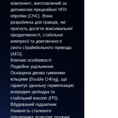
компонент, виготовлений за
допомогою прецизійної ЧПУ-
обробки (CNC). Вона
розроблена для гравців, які
прагнуть досягти максимальної
продуктивності, стабільної
компресії та довговічності
свого страйкбольного привода
(AEG).
​Ключові особливості:
​Подвійне ущільнення:
Оснащена двома гумовими
кільцями (Double O-Ring), що
гарантує ідеальну герметизацію
всередині циліндра та
стабільний вихлоп (FPS).
​Вбудований підшипник:
Наявність сталевого
підшипника дозволяє пружині