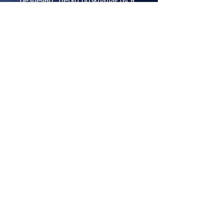
безпечно. Легко розкладається,
компактно складається.
Практичний чорний колір.
Рукоять виготовлена з таких
матеріалів, як: скловолокно,
вуглецеве волокно, епоксидна
смола. Це стійкі до зносу і
міцні компоненти.
Багатофункціональний ніж
прослужить вам довго, і буде
виконувати роботу без
нарікань. Рукоять має виїмку
для більш зручного
захоплення.
Характеристика:
- Мультиінструмент з трьома
функціями;
- Призначення: активний
відпочинок, повсякденне