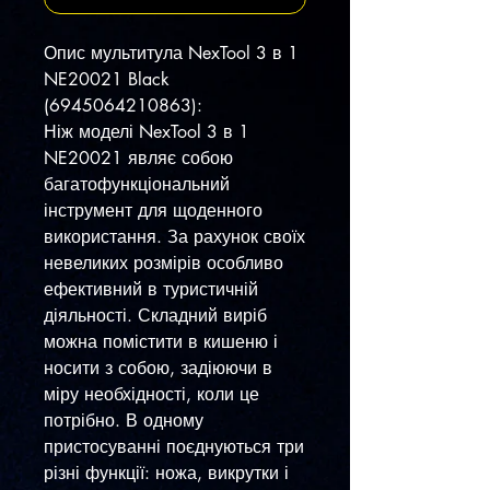
Опис мультитула NexTool 3 в 1
NE20021 Black
(6945064210863):
Ніж моделі NexTool 3 в 1
NE20021 являє собою
багатофункціональний
інструмент для щоденного
використання. За рахунок своїх
невеликих розмірів особливо
ефективний в туристичній
діяльності. Складний виріб
можна помістити в кишеню і
носити з собою, задіюючи в
міру необхідності, коли це
потрібно. В одному
пристосуванні поєднуються три
різні функції: ножа, викрутки і