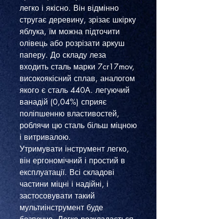
легко і якісно. Він відмінно
стругає деревину, зрізає шкірку
яблука, їм можна підточити
олівець або розрізати аркуш
паперу. До складу леза
входить сталь марки 7cr17mov,
високоякісний сплав, аналогом
якого є сталь 440А. легуючий
ванадій (0,04%) сприяє
поліпшенню властивостей,
роблячи цю сталь більш міцною
і витривалою.
Утримувати інструмент легко,
він ергономічний і простий в
експлуатації. Всі складові
частини міцні і надійні, і
застосовувати такий
мультиінструмент буде