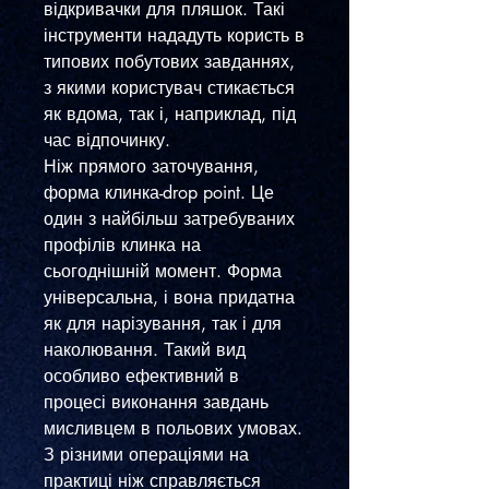
відкривачки для пляшок. Такі
інструменти нададуть користь в
типових побутових завданнях,
з якими користувач стикається
як вдома, так і, наприклад, під
час відпочинку.
Ніж прямого заточування,
форма клинка-drop point. Це
один з найбільш затребуваних
профілів клинка на
сьогоднішній момент. Форма
універсальна, і вона придатна
як для нарізування, так і для
наколювання. Такий вид
особливо ефективний в
процесі виконання завдань
мисливцем в польових умовах.
З різними операціями на
практиці ніж справляється