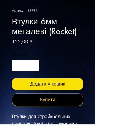
Артикул: LS783
Втулки 6мм
металеві (Rocket)
Ціна
122,00 ₴
Кількість
*
Додати у кошик
Купити
Втулки для страйкбольних
приводів AEG з посадковими
місцями діаметром 6 мм.