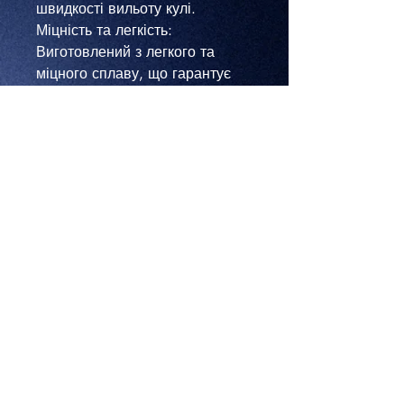
швидкості вильоту кулі.
​Міцність та легкість:
Виготовлений з легкого та
міцного сплаву, що гарантує
довговічність при інтенсивній
експлуатації.
​Точна геометрія: Внутрішній
діаметр 5.4 мм та довжина
19.55 мм ідеально підігнані під
стандарти гірбоксів серії АК.
​Компактність: Має ергономічні
розміри з шириною всього 0.90
см та вагою лише 2 грами, що
не обтяжує внутрішні
механізми привода.
Технічні характеристики:
Призначення -Репліки типу АК
Довжина- 19.55 мм (1.95 см)
Внутрішній діаметр 5.4 мм