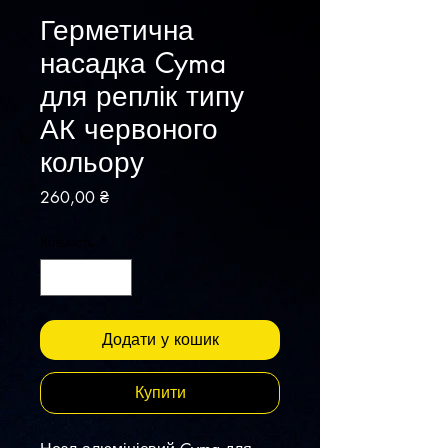
Герметична
насадка Cyma
для реплік типу
АК червоного
кольору
Ціна
260,00 ₴
Кількість
*
Додати у кошик
Купити