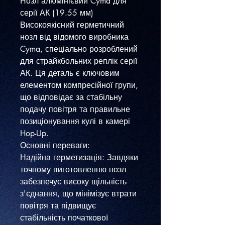
Нозл алюмінієвий Cyma для
серії АК (19.55 мм)
​Високоякісний герметичний
нозл від відомого виробника
Cyma, спеціально розроблений
для страйкбольних реплік серії
АК. Ця деталь є ключовим
елементом компресійної групи,
що відповідає за стабільну
подачу повітря та правильне
позиціонування кулі в камері
Hop-Up.
​Основні переваги:
​Надійна герметизація: Завдяки
точному виготовленню нозл
забезпечує високу щільність
з'єднання, що мінімізує втрати
повітря та підвищує
стабільність початкової