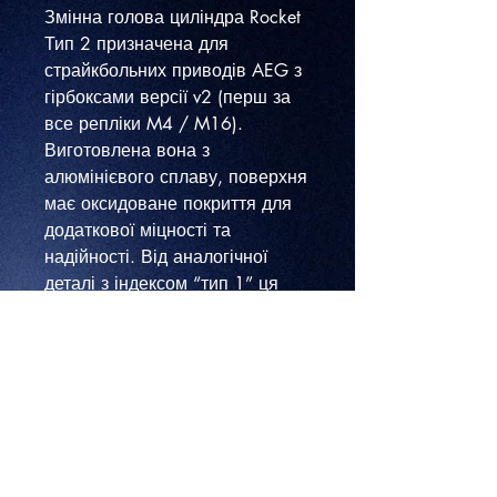
Змінна голова циліндра Rocket
Тип 2 призначена для
страйкбольних приводів AEG з
гірбоксами версії v2 (перш за
все репліки M4 / M16).
Виготовлена вона з
алюмінієвого сплаву, поверхня
має оксидоване покриття для
додаткової міцності та
надійності. Від аналогічної
деталі з індексом “тип 1” ця
модель відрізняється
конструкцією поверхні, що
контактує з головою поршня:
ця поверхня металева, лише
по її краю встановлене кільце з
еластичного матеріалу, котре і
поглинає енергію ударів.
Подвійний ущільнювач - 2