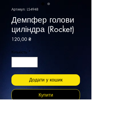
Артикул: LS4948
Демпфер голови
циліндра (Rocket)
Ціна
120,00 ₴
Кількість
*
Додати у кошик
Купити
Запасний демпфер Rocket для
голови циліндра допоможе
замінити штатний у вашому