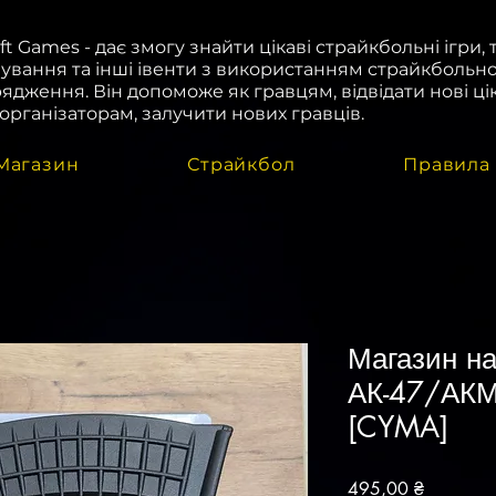
oft Games - дає змогу знайти цікаві страйкбольні ігри, 
ування та інші івенти з використанням страйкбольн
ядження. Він допоможе як гравцям, відвідати нові цік
і організаторам, залучити нових гравців.
Магазин
Страйкбол
Правила
Магазин на
АК-47/АКМ 
[CYMA]
Ціна
495,00 ₴