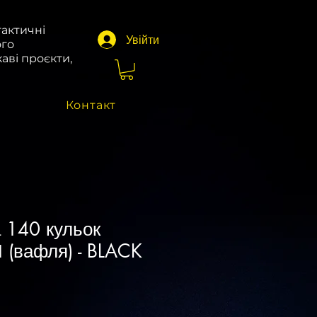
тактичні
Увійти
ого
аві проєкти,
Контакт
 140 кульок
(вафля) - BLACK