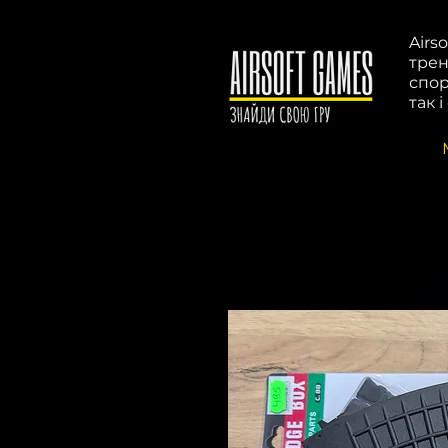
Airs
трен
спор
так 