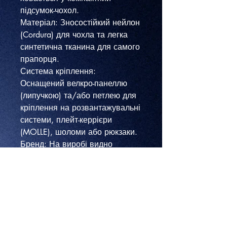
підсумок-чохол.
​Матеріал: Зносостійкий нейлон
(Cordura) для чохла та легка
синтетична тканина для самого
прапорця.
​Система кріплення:
Оснащений велкро-панеллю
(липучкою) та/або петлею для
кріплення на розвантажувальні
системи, плейт-керрієри
(MOLLE), шоломи або рюкзаки.
​Бренд: На виробі видно
логотип TG (Tactical Gear).
​Переваги:
​Миттєве розгортання:
Достатньо потягнути за
хлястик, щоб маркер
розгорнувся.