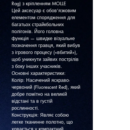
Rag) з кріпленням MOLLE
​Цей аксесуар є обов’язковим
елементом спорядження для
багатьох страйкбольних
полігонів. Його головна
функція — швидке візуальне
позначення гравця, який вибув
з ігрового процесу («вбитий»),
щоб уникнути зайвих пострілів
з боку інших учасників.
​Основні характеристики:
​Колір: Насичений яскраво-
червоний (Fluorescent Red), який
добре помітно на великій
відстані та в густій
рослинності.
​Конструкція: Являє собою
легке тканинне полотно, що
ховається у компактний