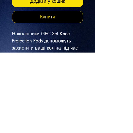
Додати у кошик
Купити
Наколінники GFC Set Knee
Protection Pads допоможуть
захистити ваші коліна під час
активного відпочинку. Захисна
раковина зроблена з
ударостійкого пластику, а м'яка
внутрішня частина - із нейлону.
Кріпляться раковини завдяки
заклепкам, що забезпечує
додаткову міцність.
Фіксуються наколінники за
допомогою еластичних ременів
на липучках. Завдяки
універсальному розміру та