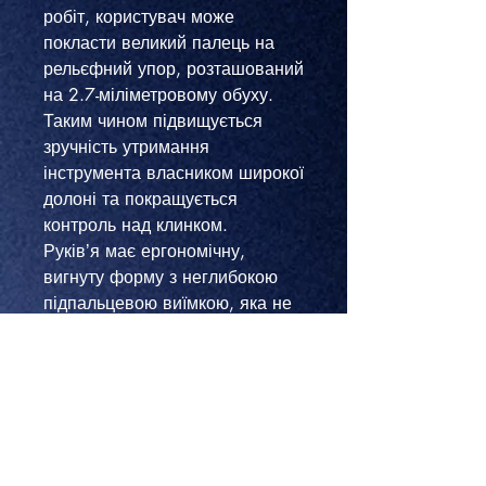
робіт, користувач може
покласти великий палець на
рельєфний упор, розташований
на 2.7-міліметровому обуху.
Таким чином підвищується
зручність утримання
інструмента власником широкої
долоні та покращується
контроль над клинком.
Руківʼя має ергономічну,
вигнуту форму з неглибокою
підпальцевою виїмкою, яка не
дає руці зіслизнути на лезо.
Основний матеріал руківʼя —
поліпропілен (PP). Також є
окремі елементи з алюмінію.
Ніж Ganzo G628 важить 138 г
з урахуванням кліпси. Вона
має нетипове розташування