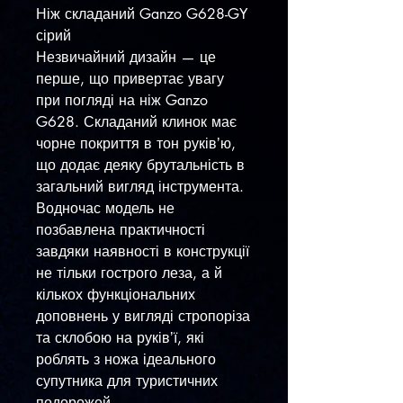
Ніж складаний Ganzo G628-GY
сірий
Незвичайний дизайн — це
перше, що привертає увагу
при погляді на ніж Ganzo
G628. Складаний клинок має
чорне покриття в тон руківʼю,
що додає деяку брутальність в
загальний вигляд інструмента.
Водночас модель не
позбавлена практичності
завдяки наявності в конструкції
не тільки гострого леза, а й
кількох функціональних
доповнень у вигляді стропоріза
та склобою на руківʼї, які
роблять з ножа ідеального
супутника для туристичних
подорожей.