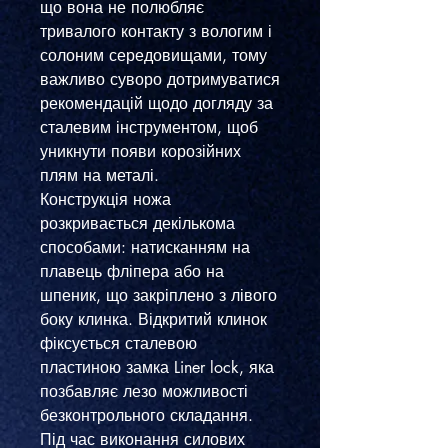
що вона не полюбляє
тривалого контакту з вологим і
солоним середовищами, тому
важливо суворо дотримуватися
рекомендацій щодо догляду за
сталевим інструментом, щоб
уникнути появи корозійних
плям на металі.
Конструкція ножа
розкривається декількома
способами: натисканням на
плавець фліпера або на
шпеник, що закріплено з лівого
боку клинка. Відкритий клинок
фіксується сталевою
пластиною замка Liner lock, яка
позбавляє лезо можливості
безконтрольного складання.
Під час виконання силових