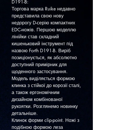
D191-B:
Торгова марка Ruike недавно
представила свою нову
недорогу D-серію компактних
EDC-ножів. Першою моделлю
лінійки став складний
кишеньковий інструмент під
назвою Forth D191-B. Виріб
позиціонується, як абсолютно
доступний примірник для
щоденного застосування.
Модель виділяється формою
клинка з стійкої до корозії сталі,
а також ергономічним
дизайном комбінованої
рукоятки. Розглянемо новинку
детальніше.
Клинок форми clip-point. Ножі з
подібною формою леза