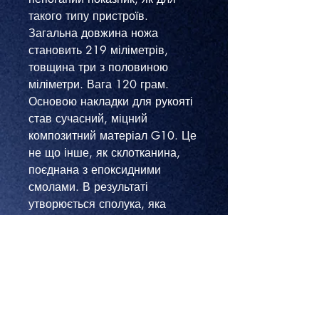
такого типу пристроїв.
Загальна довжина ножа
становить 219 міліметрів,
товщина три з половиною
міліметри. Вага 120 грам.
Основою накладки для рукояті
став сучасний, міцний
композитний матеріал G10. Це
не що інше, як склотканина,
поєднана з епоксидними
смолами. В результаті
утворюється сполука, яка
чудово проявляє себе при
практичному застосуванні:
витримує високі температури,
ударів, вологу, фарбування.
Металеву основу рукоятки
зроблено зі сталі марки 420. Є