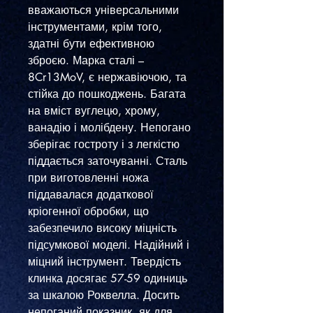
вважаються універсальними
інструментами, крім того,
здатні бути ефективною
зброєю. Марка сталі –
8Cr13MoV, є нержавіючою, та
стійка до пошкоджень. Багата
на вміст вуглецю, хрому,
ванадію і молібдену. Непогано
зберігає гостроту і з легкістю
піддається заточуванні. Сталь
при виготовленні ножа
піддавалася додаткової
кріогенної обробки, що
забезпечило високу міцність
підсумкової моделі. Надійний і
міцний інструмент. Твердість
клинка досягає 57-59 одиниць
за шкалою Роквелла. Досить
непоганий показник, як для