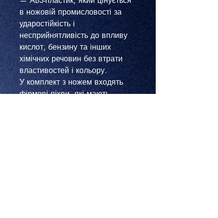
— ABS-пластик, який цінується
в ножовій промисловості за
ударостійкість і
несприйнятливість до впливу
кислот, бензину та інших
хімічних речовин без втрати
властивостей і кольору.
У комплект з ножем входять
фірмові піхви, які мають
доповнення у вигляді
невеликого кресала, стропоріза
і компактної пластини, що
виконує функцію Точила, якщо
під рукою немає повноцінного
точильного каменю. Модель
Ganzo G8012V2-BK має отвір
під темляк і продається разом з
паракордом. Це синтетична
мотузка з особливим