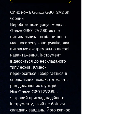
Опис ножа Ganzo G8012V2-BK
чорний
Виробник позиціонує модель
Ganzo G8012V2-BK як ніж
виживальника, оскільки вона
має посилену конструкцію, яка
витримує екстремально високі
навантаження. Інструмент
відноситься до нескладаного
типу ножів. Клинок
переноситься і зберігається в
спеціальних піхвах, які мають
ряд додаткових функцій.
Ніж Ganzo G8012V2-BK -
яскравий приклад надійного
інструменту, який не боїться
складних завдань. Його клинок