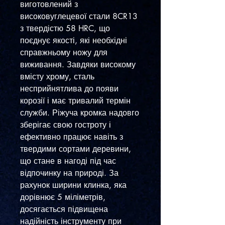
виготовлений з
високовуглецевої стали 8CR13
з твердістю 58 HRC, що
поєднує якості, які необхідні
справжньому ножу для
виживання. Завдяки високому
вмісту хрому, сталь
несприйнятлива до появи
корозії і має тривалий термін
служби. Ріжуча кромка надовго
зберігає свою гостроту і
ефективно працює навіть з
твердими сортами деревини,
що стане в нагоді під час
відпочинку на природі. За
рахунок ширини клинка, яка
дорівнює 5 міліметрів,
досягається підвищена
надійність інструменту при