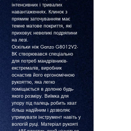
інтенсивних і тривалих
навантаженнях. Клинок з
прямим заточуванням має
темне матове покриття, які
приховує невеликі подряпини
на лезі.
Оскільки ніж Ganzo G8012V2-
BK створювався спеціально
для потреб мандрівників-
екстремалів, виробник
оснастив його ергономічною
рукояттю, яка легко
поміщається в долоню будь-
якого розміру. Виїмка для
упору під палець робить хват
більш надійним і дозволяє
утримувати інструмент навіть у
вологій руці. Матеріал рукояті