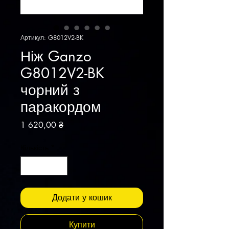
Артикул: G8012V2-BK
Ніж Ganzo
G8012V2-BK
чорний з
паракордом
Ціна
1 620,00 ₴
Кількість
*
Додати у кошик
Купити