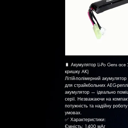
🔋 Акумулятор Li-Po Gens ac
кришку AK)
Літій-полімерний акумулятор
для страйкбольних AEG-репл
акумулятор — ідеально помі
серії. Незважаючи на компакт
потужність та надійну роботу
умовах.
✅ Характеристики:
Ємність: 1400 мАг