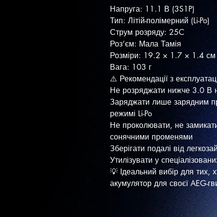
Напруга: 11.1 В (3S1P)
Тип: Літій-полімерний (Li-Po)
Струм розряду: 25C
Роз’єм: Мала Тамія
Розміри: 19.2 × 1.7 × 1.4 см
Вага: 103 г
⚠️ Рекомендації з експлуатаці
Не розряджати нижче 3.0 В н
Заряджати лише зарядним пр
режимі Li-Po
Не проколювати, не замикат
сонячними променями
Зберігати подалі від легкоза
Утилізувати у спеціалізован
💡 Ідеальний вибір для тих,
акумулятор для своєї AEG-гви