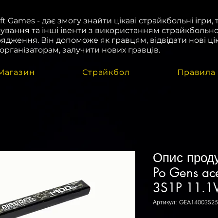
oft Games - дає змогу знайти цікаві страйкбольні ігри, 
ування та інші івенти з використанням страйкбольн
ядження. Він допоможе як гравцям, відвідати нові цік
і організаторам, залучити нових гравців.
Магазин
Страйкбол
Правила
Опис проду
Po Gens a
3S1P 11.1V
Артикул: GEA14003S25