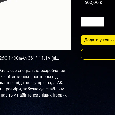
Ціна
1 600,00 ₴
Кількість
*
Додати у кошик
e 25C 1400mAh 3S1P 11.1V (під
 Gens ace спеціально розроблений
ік з обмеженим простором під
щається під кришку приклада AK-
ні розміри, забезпечує стабільну
 навіть у найінтенсивніших ігрових