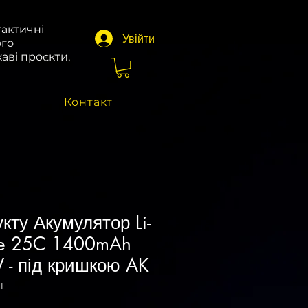
тактичні
Увійти
ого
аві проєкти,
Контакт
кту Акумулятор Li-
ce 25C 1400mAh
 - під кришкою AK
T