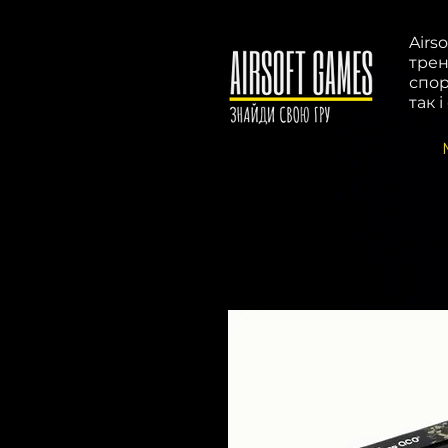
Airs
трен
спор
так 