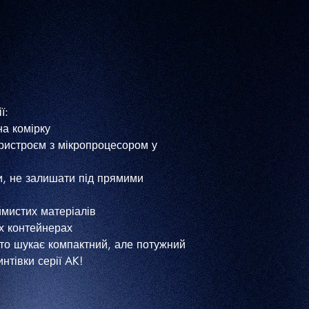
ї:
а комірку
истроєм з мікропроцесором у
и, не залишати під прямими
ймистих матеріалів
их контейнерах
 хто шукає компактний, але потужний
нтівки серії AK!