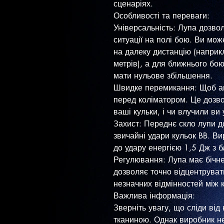
сценаріях.
​Особливості та переваги:
​Універсальність: Лупа дозво
ситуації на полі бою. Ви мож
на далеку дистанцію (наприк
метрів), а для ближнього бою
мати нульове збільшення.
​Швидке перемикання: Щоб ак
перед коліматором. Це дозво
ваші кульки, і чи влучили ви 
​Захист: Переднє скло лупи 
звичайні удари кульок BB. Ви
до удару енергією 1,5 Дж з бл
​Регулювання: Лупа має бічн
дозволяє точно відцентруват
незначних відмінностей між 
​Важлива інформація:
​Зверніть увагу, що сліди від
тканиною. Однак виробник н