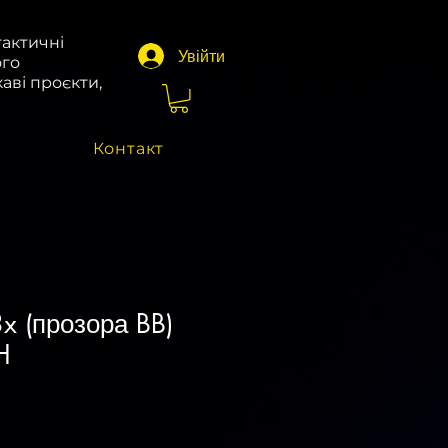
тактичні
Увійти
ого
аві проєкти,
Контакт
x (прозора BB)
H