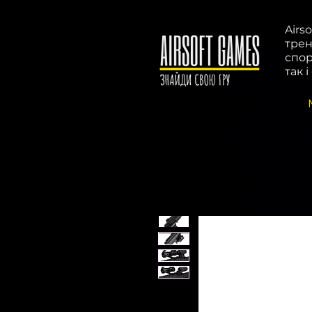
Airs
трен
спор
так 