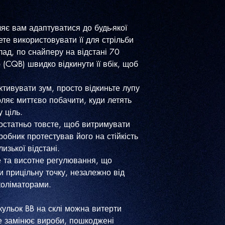
ляє вам адаптуватися до будь-якої
ете використовувати її для стрільби
лад, по снайперу на відстані 70
 (CQB) швидко відкинути її вбік, щоб
тивувати зум, просто відкиньте лупу
ляє миттєво побачити, куди летять
у ціль.
достатньо товсте, щоб витримувати
робник протестував його на стійкість
изької відстані.
е та висотне регулювання, що
и прицільну точку, незалежно від
коліматорами.
 кульок BB на склі можна витерти
е замінює вироби, пошкоджені