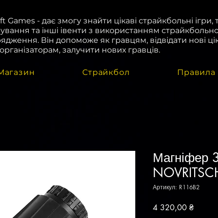
oft Games - дає змогу знайти цікаві страйкбольні ігри, 
ування та інші івенти з використанням страйкбольн
ядження. Він допоможе як гравцям, відвідати нові цік
і організаторам, залучити нових гравців.
Магазин
Страйкбол
Правила
Магніфер 3
NOVRITSC
Артикул: R116B2
Ціна
4 320,00 ₴