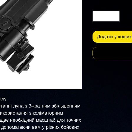
Кількість
*
Додати у кошик
ілу
станні лупа з 3-кратним збільшенням
використання з коліматорним
адає необхідний масштаб для точних
і, допомагаючи вам у різних бойових