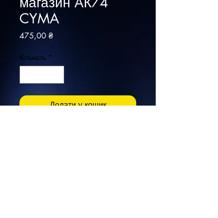
магазин АК74
CYMA
Ціна
475,00 ₴
Кількість
*
Додати у кошик
Купити
Бренд: CYMA
Ємність: 500 шарів
Матеріал: пластик
Тип: бункерний