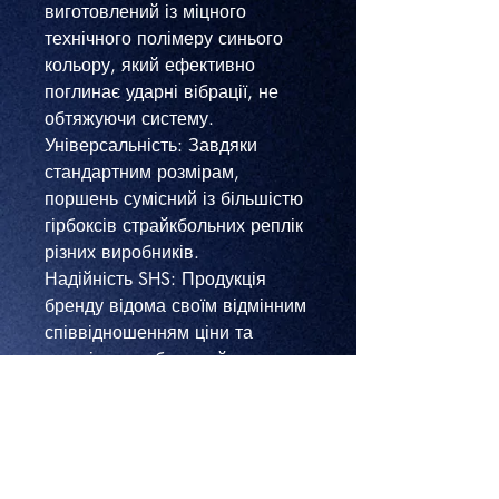
виготовлений із міцного
технічного полімеру синього
кольору, який ефективно
поглинає ударні вібрації, не
обтяжуючи систему.
​Універсальність: Завдяки
стандартним розмірам,
поршень сумісний із більшістю
гірбоксів страйкбольних реплік
різних виробників.
​Надійність SHS: Продукція
бренду відома своїм відмінним
співвідношенням ціни та
якості, що робить цей поршень
"золотим стандартом" для
майстрів.
Технічні характеристики:
Бренд : SHS
Кількість зубців: 15 сталевих