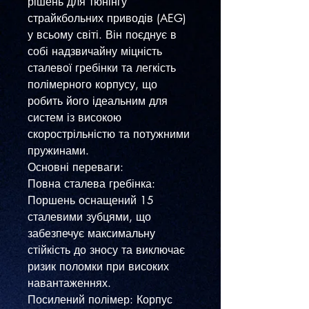
рішень для тюнінгу
страйкбольних приводів (AEG)
у всьому світі. Він поєднує в
собі надзвичайну міцність
сталевої гребінки та легкість
полімерного корпусу, що
робить його ідеальним для
систем із високою
скорострільністю та потужними
пружинами.
​Основні переваги:
​Повна сталева гребінка:
Поршень оснащений 15
сталевими зубцями, що
забезпечує максимальну
стійкість до зносу та виключає
ризик поломки при високих
навантаженнях.
​Посилений полімер: Корпус