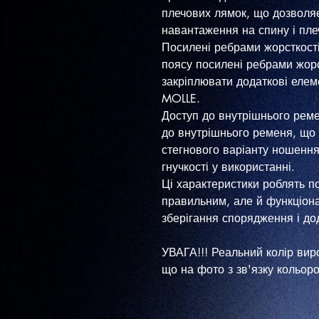
плечових лямок, що дозволяє
навантаження на спину і пле
Посилені ребрами жорсткості
поясу посилені ребрами жорс
закріплювати додаткові еле
MOLLE.
Доступ до внутрішнього реме
до внутрішнього ременя, що
стегнового варіанту ношення
гнучкості у використанні.
Ці характеристики роблять п
правильним, але й функціон
зберігання спорядження і до
УВАГА!!! Реальний колір вир
що на фото з зв'язку кольо