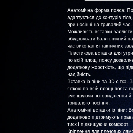
Анатомічна форма пояса: По
адаптується до контурів тіла
при носінні на тривалий час.
Можливість вставки баллісти
вбудовувати баллістичний па
час виконання тактичних зав
Пластикова вставка для утр
по всій площі поясу дозволя
додаткову жорсткість, що пі
надійність.
Вставка із піни та 3D сітка: 
сіткою по всій площі пояса 
зменшуючи потовиділення й п
тривалого носіння.
Анатомічні вставки із піни: 
додатково підтримують прав
тиск і підвищуючи комфорт.
Кріплення для плечових лям