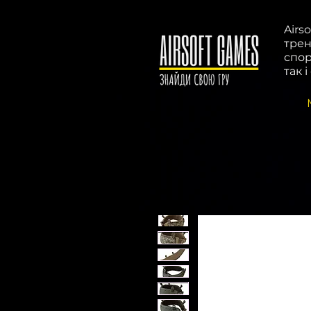
Airs
трен
спор
так 