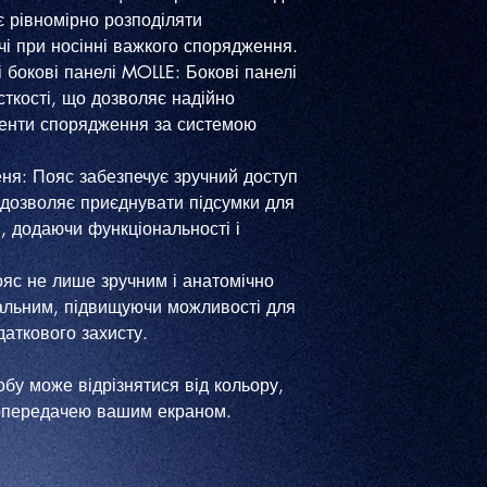
 рівномірно розподіляти
чі при носінні важкого спорядження.
 бокові панелі MOLLE: Бокові панелі
ткості, що дозволяє надійно
менти спорядження за системою
ня: Пояс забезпечує зручний доступ
 дозволяє приєднувати підсумки для
, додаючи функціональності і
ояс не лише зручним і анатомічно
альним, підвищуючи можливості для
даткового захисту.
обу може відрізнятися від кольору,
ропередачею вашим екраном.