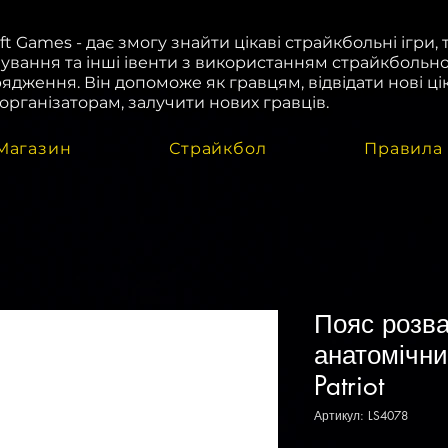
oft Games - дає змогу знайти цікаві страйкбольні ігри, 
ування та інші івенти з використанням страйкбольн
ядження. Він допоможе як гравцям, відвідати нові цік
і організаторам, залучити нових гравців.
Магазин
Страйкбол
Правила
Пояс розв
анатомічни
Patriot
Артикул: LS4078