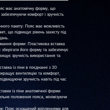
яс має анатомічну форму, що
, забезпечуючи комфорт і зручність
чного пакету: Пояс має можливість
кет, що підвищує рівень захисту під
дань.
имання форми: Пластикова вставка
є зберігати його форму та забезпечує
двищує зручність використання та
Вставка із піни в поєднанні з 3D
покращує вентиляцію та комфорт,
ідвищуючи зручність навіть під час
Вставки із піни анатомічної форми
ильне положення пояса, мінімізуючи
ок: Пояс оснащений кріпленнями для