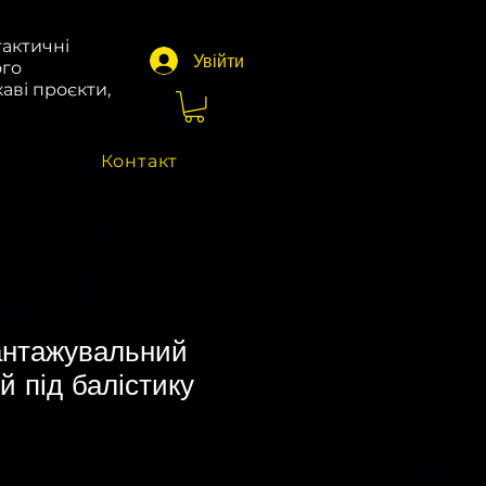
тактичні
Увійти
ого
аві проєкти,
Контакт
антажувальний
й під балістику