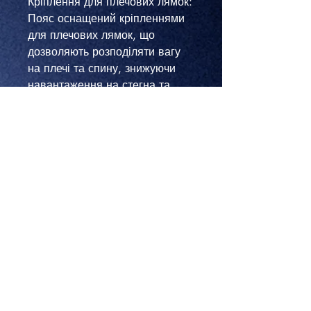
Кріплення для плечових лямок:
Пояс оснащений кріпленнями
для плечових лямок, що
дозволяють розподіляти вагу
на плечі та спину, знижуючи
навантаження на стегна та
поперек, підвищуючи комфорт
при тривалому носінні.
Посилені бокові панелі MOLLE:
Бокові панелі поясу оснащені
посиленими ребрами
жорсткості, що забезпечує
додаткову міцність і
стабільність. Панелі MOLLE
дозволяють зручно кріпити різні
підсумки та елементи
спорядження.
Доступ до внутрішнього
ременя: Ззовні є спеціальні