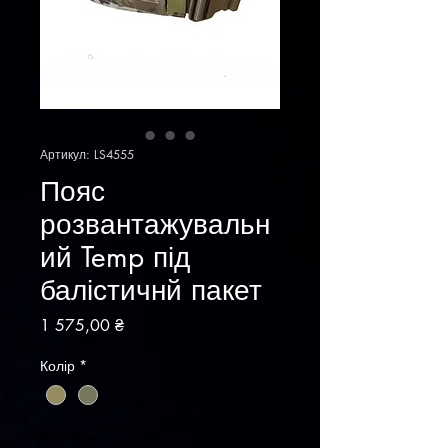
Артикул: LS4555
Пояс
розвантажувальн
ий Temp під
балістичнй пакет
Ціна
1 575,00 ₴
Колір
*
Кількість
*