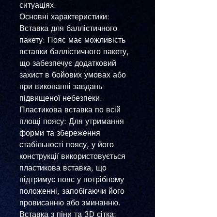
ситуаціях.
Основні характеристики:
Вставка для баллістичного
пакету: Пояс має можливість
вставки баллістичного пакету,
що забезпечує додатковий
захист в бойових умовах або
при виконанні завдань
підвищеної небезпеки.
Пластикова вставка по всій
площі поясу: Для утримання
форми та збереження
стабільності поясу, у його
конструкції використовується
пластикова вставка, що
підтримує пояс у потрібному
положенні, запобігаючи його
провисанню або зминанню.
Вставка з піни та 3D сітка: