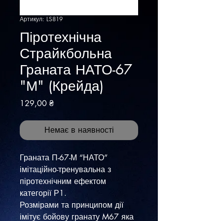
Артикул: LS819
Піротехнічна
Страйкбольна
Граната НАТО-67
"М" (Крейда)
Ціна
129,00 ₴
Немає в наявності
Граната П-67-М “НАТО”
імітаційно-тренувальна з
піротехнічним ефектом
категорії Р1.
Розмірами та принципом дії
імітує бойову гранату M67 яка