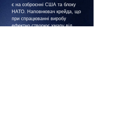
є на озброєнні США та блоку
НАТО. Наповнювач крейда, що
при спрацюванні виробу
ефектно створює хмару від
вибуху.
Використовується у військових
тренувальних заходах,
страйкбол, пейнтбол та
військових реконструкціях на
спеціально відведених
полігонах та майданчиках поза
межами громадських місць.
Для безпечного отримання
первинних навичок
поводження та принципу дії
гранати М67.
Увага! – тільки для повнолітніх!