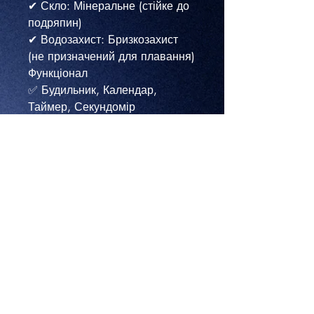
✔ Скло: Мінеральне (стійке до
подряпин)
✔ Водозахист: Бризкозахист
(не призначений для плавання)
Функціонал
✅ Будильник, Календар,
Таймер, Секундомір
✅ Крокомір, Підрахунок
калорій, Відстеження сну
✅ Пульсометр (моніторинг
серцевого ритму)
✅ Підтримка Bluetooth
(синхронізація зі смартфоном)
✅ Функція пошуку телефону
✅ Електролюмінесцентне
підсвічування
✅ Калькулятор
Переваги Modfit
✔ Великий набір корисних