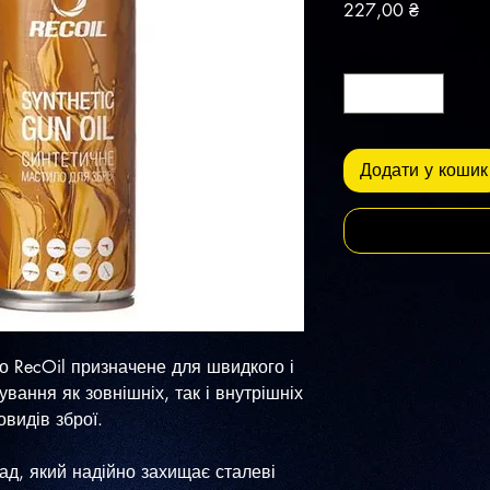
Ціна
227,00 ₴
Кількість
*
Додати у кошик
 RecOil призначене для швидкого і
вання як зовнішніх, так і внутрішніх
овидів зброї.
ад, який надійно захищає сталеві