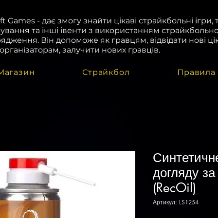
oft Games - дає змогу знайти цікаві страйкбольні ігри, 
ування та інші івенти з використанням страйкбольн
ядження. Він допоможе як гравцям, відвідати нові цік
і організаторам, залучити нових гравців.
Магазин
Страйкбол
Правила
Синтетичн
догляду за
(RecOil)
Артикул: LS1254