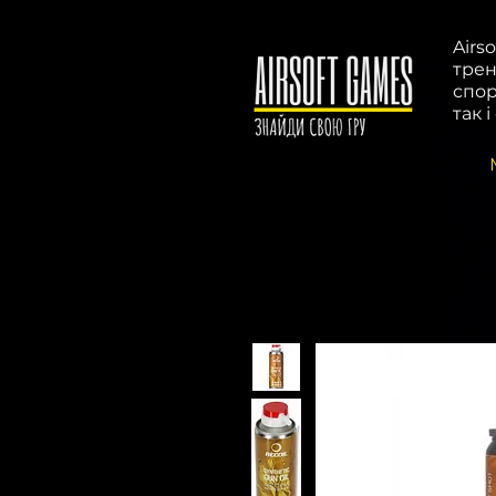
Airs
трен
спор
так 