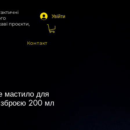
тактичні
Увійти
ого
аві проєкти,
Контакт
е мастило для
 зброєю 200 мл