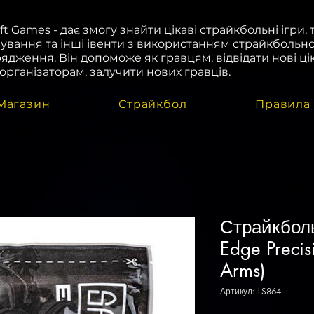
oft Games - дає змогу знайти цікаві страйкбольні ігри, 
ування та інші івенти з використанням страйкбольн
ядження. Він допоможе як гравцям, відвідати нові цік
і організаторам, залучити нових гравців.
Магазин
Страйкбол
Правила
Страйкболь
Edge Preci
Arms)
Артикул: LS864