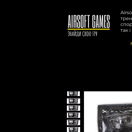
Airs
трен
спор
так 