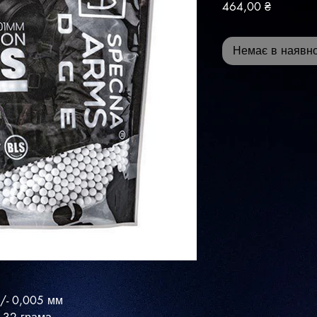
Ціна
464,00 ₴
Немає в наявно
+/- 0,005 мм