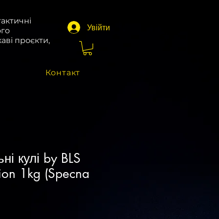
тактичні
Увійти
ого
аві проєкти,
Контакт
ні кулі by BLS
sion 1kg (Specna