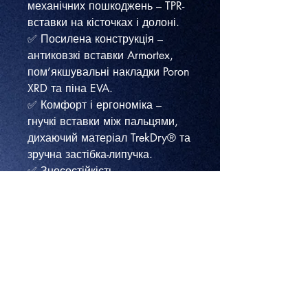
механічних пошкоджень – TPR-
вставки на кісточках і долоні.
✅ Посилена конструкція –
антиковзкі вставки Armortex,
пом’якшувальні накладки Poron
XRD та піна EVA.
✅ Комфорт і ергономіка –
гнучкі вставки між пальцями,
дихаючий матеріал TrekDry® та
зручна застібка-липучка.
✅ Зносостійкість –
мікрофіброве покриття долоні
для довговічності.
✅ Функціональність –
сумісність із сенсорними
пристроями.
Технічні характеристики:
✔ Тип: тактичні рукавички
(повнопалі)