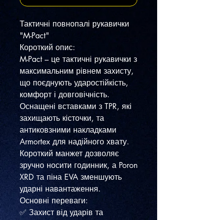
Тактичні повнопалі рукавички
"M-Pact"
Короткий опис:
M-Pact – це тактичні рукавички з
максимальним рівнем захисту,
що поєднують ударостійкість,
комфорт і довговічність.
Оснащені вставками з TPR, які
захищають кісточки, та
антиковзними накладками
Armortex для надійного хвату.
Короткий манжет дозволяє
зручно носити годинник, а Poron
XRD та піна EVA зменшують
ударні навантаження.
Основні переваги:
✅ Захист від ударів та