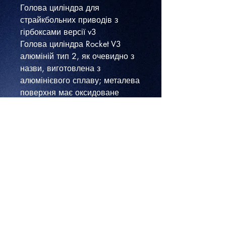
Голова циліндра для
страйкбольних приводів з
гірбоксами версії v3
Голова циліндра Rocket V3
алюміній тип 2, як очевидно з
назви, виготовлена з
алюмінієвого сплаву; металева
поверхня має оксидоване
покриття для додаткової
міцності та надійності. Деталь
не відноситься до категорії
“тихих” — тим не менш, вона
оснащена гумовим
демпфером, який непогано
поглинає енергію та звук удару
поршня.
Ще одна цікава особливість —
подвійний ущільнювач у
вигляді 2 кілець O-Ring; він дає