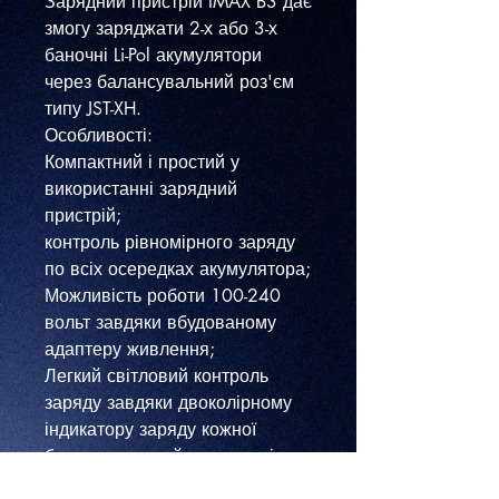
Зарядний пристрій IMAX B3 дає
змогу заряджати 2-х або 3-х
баночні Li-Pol акумулятори
через балансувальний роз'єм
типу JST-XH.
Особливості:
Компактний і простий у
використанні зарядний
пристрій;
контроль рівномірного заряду
по всіх осередках акумулятора;
Можливість роботи 100-240
вольт завдяки вбудованому
адаптеру живлення;
Легкий світловий контроль
заряду завдяки двоколірному
індикатору заряду кожної
банки: червоний - у процесі
заряду, зелений - заряд