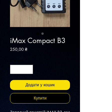
iMax Compact B3
Ціна
250,00 ₴
Кількість
*
Додати у кошик
Купити