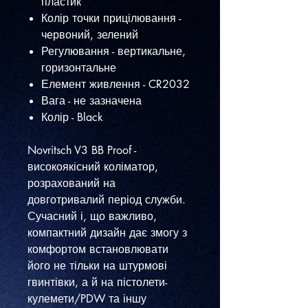
пластик
Колір точки прицілювання -
червоний, зелений
Регулювання - вертикальне,
горизонтальне
Елемент живлення - CR2032
Вага - не зазначена
Колір - Black
Novritsch V3 BB Proof -
високоякісний коліматор,
розрахований на
довготривалий період служби.
Сучасний і, що важливо,
компактний дизайн дає змогу з
комфортом встановлювати
його не тільки на штурмові
гвинтівки, а й на пістолети-
кулемети/PDW та іншу