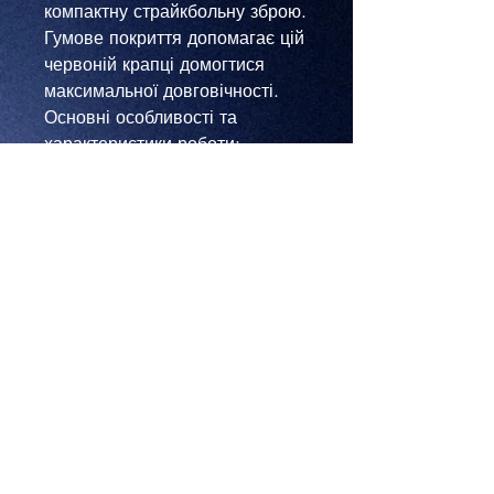
компактну страйкбольну зброю.
Гумове покриття допомагає цій
червоній крапці домогтися
максимальної довговічності.
Основні особливості та
характеристики роботи:
11 рівнів яскравості для
будь-якої погоди і
навколишнього середовища,
Водостійка конструкція,
здатна витримати дощові
дні,
Лексановий ковпачок для
захисту від літаючих BB,
Два кріплення на напрямні:
базове і підняте,
Сумісність із планкою
Пікатінні,
Регульована точка (по осі X і