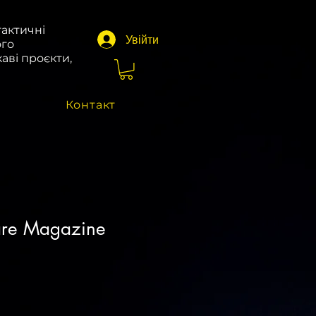
тактичні
Увійти
ого
аві проєкти,
Контакт
re Magazine