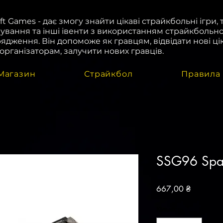
oft Games - дає змогу знайти цікаві страйкбольні ігри, 
ування та інші івенти з використанням страйкбольн
ядження. Він допоможе як гравцям, відвідати нові цік
і організаторам, залучити нових гравців.
Магазин
Страйкбол
Правила
SSG96 Spa
Ціна
667,00 ₴
Кількість
*