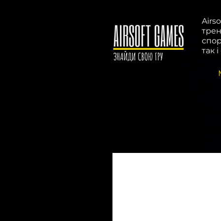
Airs
трен
спор
так 